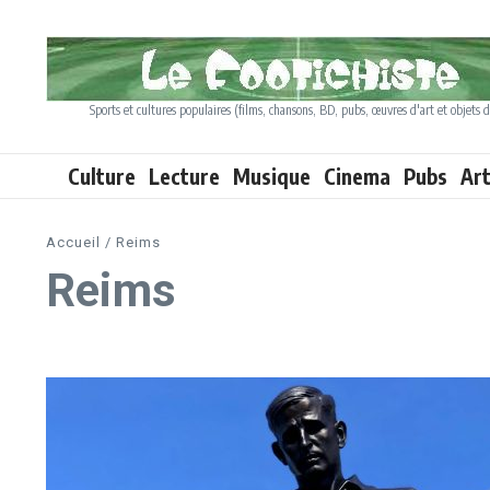
Aller au contenu
Sports et cultures populaires (films, chansons, BD, pubs, œuvres d'art et objets d
Culture
Lecture
Musique
Cinema
Pubs
Ar
Accueil
/
Reims
Reims