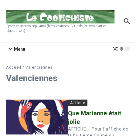
Aller au contenu
Sports et cultures populaires (films, chansons, BD, pubs, œuvres d'art et
objets divers)
Menu
Accueil
/
Valenciennes
Valenciennes
Affiche
Que Marianne était
jolie
AFFICHE – Pour l’affiche de
la huitième Coupe du