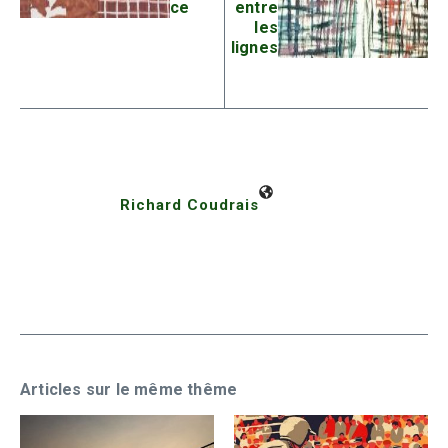
ce
entre
les
lignes
Richard Coudrais
Articles sur le même thême