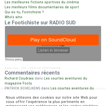
Les meilleures fictions sportives du cinéma
Les meilleurs films documentaires de sport
Qui es-tu, Footichiste ?
Who’s who
Le Footichiste sur RADIO SUD
Radio Sud
·
234 – ESTA LE FOOTICHISTE
Commentaires récents
Richard Coudrais
dans
Les courtes aventures du
magazine Footy
PATRICK SCHELKENS
dans
Les courtes aventures du
magazine Footy
Nous utilisons des cookies sur notre site Web pour
Bohn fabienne
dans
Intrigues sanglantes à Mulhouse
vous offrir l'expérience la plus pertinente en
Steph. RUTA
dans
Lust for Nice