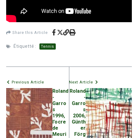
Share this Article
Étiquetté :
Tennis
Previous Article
Next Article
Roland
Roland
-
-
Garro
Garro
s
s
1996,
2006,
l’ocre
Günth
de
er
Meuri
Förg