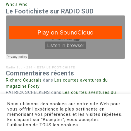
Who’s who
Le Footichiste sur RADIO SUD
Radio Sud
·
234 – ESTA LE FOOTICHISTE
Commentaires récents
Richard Coudrais
dans
Les courtes aventures du
magazine Footy
PATRICK SCHELKENS
dans
Les courtes aventures du
magazine Footy
Nous utilisons des cookies sur notre site Web pour
Bohn fabienne
dans
Intrigues sanglantes à Mulhouse
vous offrir l'expérience la plus pertinente en
Steph. RUTA
dans
Lust for Nice
mémorisant vos préférences et les visites répétées.
MIRMAND
dans
Pieds agiles et champignons
En cliquant sur "Accepter", vous acceptez
l'utilisation de TOUS les cookies.