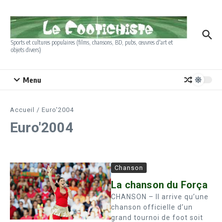
Aller au contenu
Sports et cultures populaires (films, chansons, BD, pubs, œuvres d'art et
objets divers)
Menu
Accueil
/
Euro'2004
Euro'2004
Chanson
La chanson du Força
CHANSON – Il arrive qu’une
chanson officielle d’un
grand tournoi de foot soit