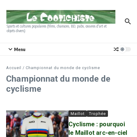
Aller au contenu
Sports et cultures populaires (films, chansons, BD, pubs, œuvres d'art et
objets divers)
Menu
Accueil
/
Championnat du monde de cyclisme
Championnat du monde de
cyclisme
Maillot
Trophée
Cyclisme : pourquoi
le Maillot arc-en-ciel