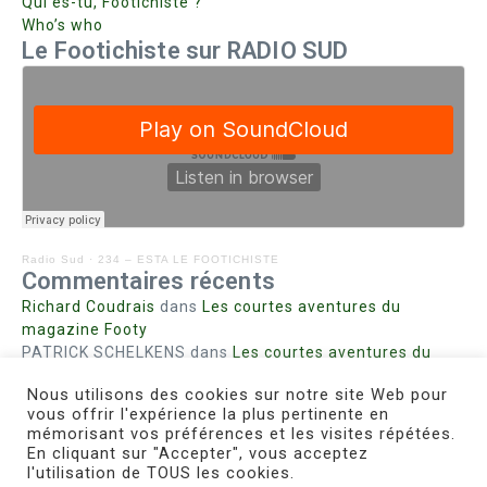
Qui es-tu, Footichiste ?
Who’s who
Le Footichiste sur RADIO SUD
Radio Sud
·
234 – ESTA LE FOOTICHISTE
Commentaires récents
Richard Coudrais
dans
Les courtes aventures du
magazine Footy
PATRICK SCHELKENS
dans
Les courtes aventures du
magazine Footy
Nous utilisons des cookies sur notre site Web pour
Bohn fabienne
dans
Intrigues sanglantes à Mulhouse
vous offrir l'expérience la plus pertinente en
Steph. RUTA
dans
Lust for Nice
mémorisant vos préférences et les visites répétées.
MIRMAND
dans
Pieds agiles et champignons
En cliquant sur "Accepter", vous acceptez
l'utilisation de TOUS les cookies.