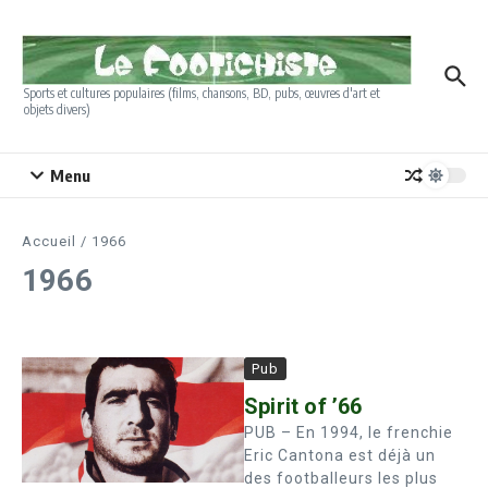
Aller au contenu
Sports et cultures populaires (films, chansons, BD, pubs, œuvres d'art et
objets divers)
Menu
Accueil
/
1966
1966
Pub
Spirit of ’66
PUB – En 1994, le frenchie
Eric Cantona est déjà un
des footballeurs les plus