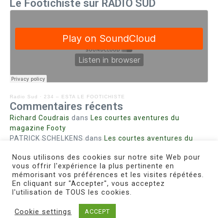
Le Footichiste sur RADIO SUD
Radio Sud
·
234 – ESTA LE FOOTICHISTE
Commentaires récents
Richard Coudrais
dans
Les courtes aventures du
magazine Footy
PATRICK SCHELKENS
dans
Les courtes aventures du
magazine Footy
Nous utilisons des cookies sur notre site Web pour
Bohn fabienne
dans
Intrigues sanglantes à Mulhouse
vous offrir l'expérience la plus pertinente en
Steph. RUTA
dans
Lust for Nice
mémorisant vos préférences et les visites répétées.
MIRMAND
dans
Pieds agiles et champignons
En cliquant sur "Accepter", vous acceptez
l'utilisation de TOUS les cookies.
Cookie settings
ACCEPT
Copyright © 2026 Le Footichiste | Réalisé par