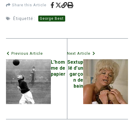
Share this Article
Étiquetté :
George Best
Previous Article
Next Article
L’hom
Sextup
me de
lé d’un
papier
garço
n de
bain