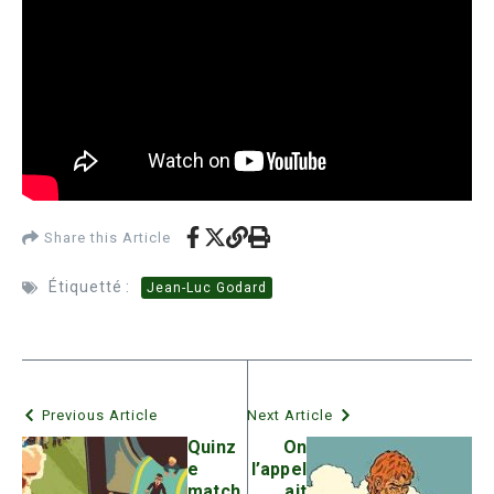
Share this Article
Étiquetté :
Jean-Luc Godard
Previous Article
Next Article
Quinz
On
e
l’appel
match
ait