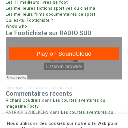
Les 11 meilleurs livres de foot
Les meilleures fictions sportives du cinéma
Les meilleurs films documentaires de sport
Qui es-tu, Footichiste ?
Who’s who
Le Footichiste sur RADIO SUD
Radio Sud
·
234 – ESTA LE FOOTICHISTE
Commentaires récents
Richard Coudrais
dans
Les courtes aventures du
magazine Footy
PATRICK SCHELKENS
dans
Les courtes aventures du
magazine Footy
Nous utilisons des cookies sur notre site Web pour
Bohn fabienne
dans
Intrigues sanglantes à Mulhouse