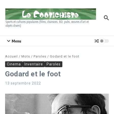
Aller au contenu
Sports et cultures populaires (films, chansons, BD, pubs, œuvres d'art et
objets divers)
Menu
Accueil
/
Mots
/
Paroles
/
Godard et le foot
Cinema
Inventaire
Paroles
Godard et le foot
13 septembre 2022