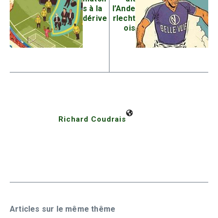
s à la
l’Ande
dérive
rlecht
ois
Richard Coudrais
Articles sur le même thême