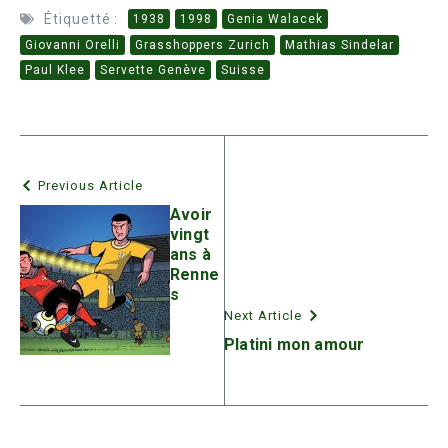
Étiquetté :
1938
1998
Genia Walacek
Giovanni Orelli
Grasshoppers Zurich
Mathias Sindelar
Paul Klee
Servette Genève
Suisse
Previous Article
Avoir
vingt
ans à
Renne
s
Next Article
Platini mon amour