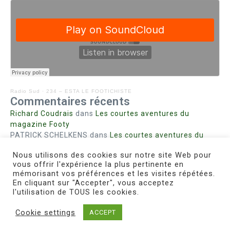
Radio Sud
·
234 – ESTA LE FOOTICHISTE
Commentaires récents
Richard Coudrais
dans
Les courtes aventures du
magazine Footy
PATRICK SCHELKENS
dans
Les courtes aventures du
magazine Footy
Nous utilisons des cookies sur notre site Web pour
Bohn fabienne
dans
Intrigues sanglantes à Mulhouse
vous offrir l'expérience la plus pertinente en
Steph. RUTA
dans
Lust for Nice
mémorisant vos préférences et les visites répétées.
MIRMAND
dans
Pieds agiles et champignons
En cliquant sur "Accepter", vous acceptez
l'utilisation de TOUS les cookies.
Cookie settings
ACCEPT
Copyright © 2026 Le Footichiste | Réalisé par