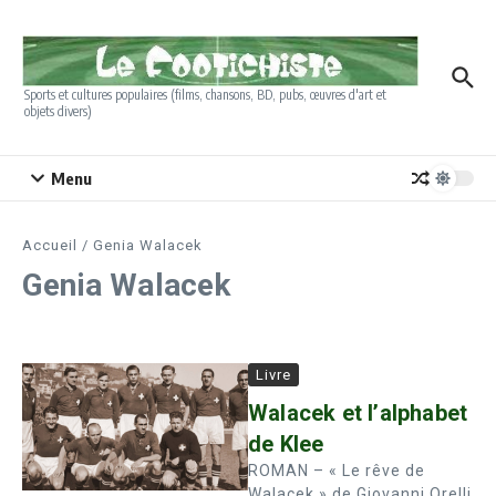
Aller au contenu
Sports et cultures populaires (films, chansons, BD, pubs, œuvres d'art et
objets divers)
Menu
Accueil
/
Genia Walacek
Genia Walacek
Livre
Walacek et l’alphabet
de Klee
ROMAN – « Le rêve de
Walacek » de Giovanni Orelli