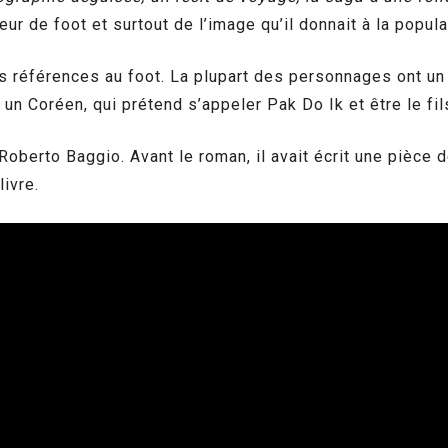
eur de foot et surtout de l’image qu’il donnait à la popula
 des références au foot. La plupart des personnages ont u
 un Coréen, qui prétend s’appeler Pak Do Ik et être le fi
Roberto Baggio. Avant le roman, il avait écrit une pièce d
livre.