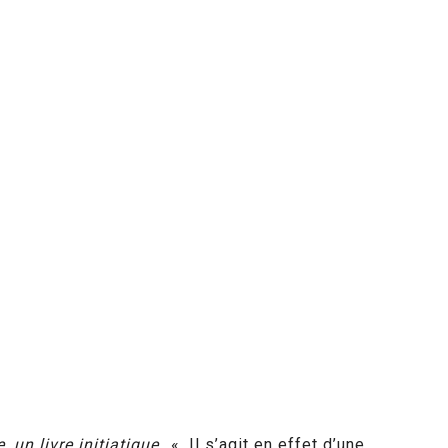
, un livre initiatique…
« .Il s’agit en effet d’une