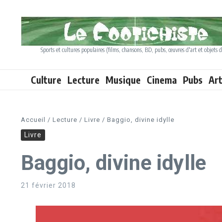
Aller au contenu
Sports et cultures populaires (films, chansons, BD, pubs, œuvres d'art et objets d
Culture
Lecture
Musique
Cinema
Pubs
Ar
Accueil
/
Lecture
/
Livre
/
Baggio, divine idylle
Livre
Baggio, divine idylle
21 février 2018