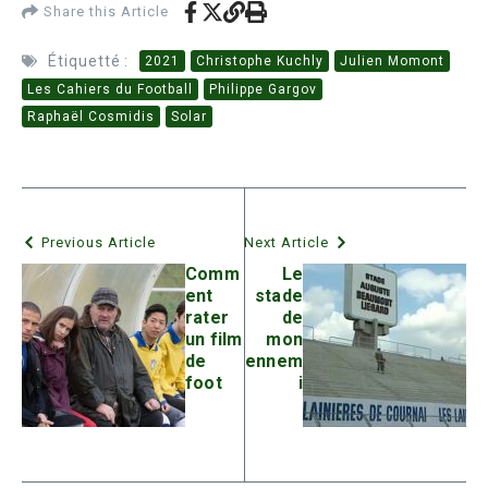
Share this Article
Étiquetté :
2021
Christophe Kuchly
Julien Momont
Les Cahiers du Football
Philippe Gargov
Raphaël Cosmidis
Solar
Previous Article
Next Article
Comm
Le
ent
stade
rater
de
un film
mon
de
ennem
foot
i