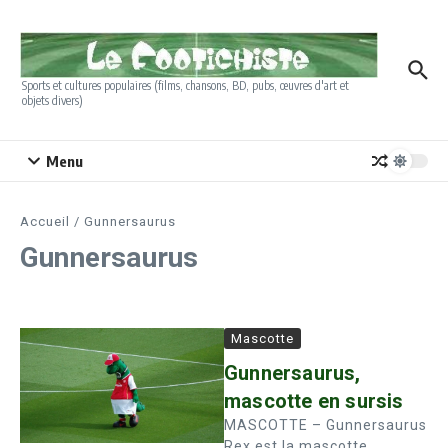
Aller au contenu
Sports et cultures populaires (films, chansons, BD, pubs, œuvres d'art et
objets divers)
Menu
Accueil
/
Gunnersaurus
Gunnersaurus
Mascotte
Gunnersaurus,
mascotte en sursis
MASCOTTE – Gunnersaurus
Rex est la mascotte