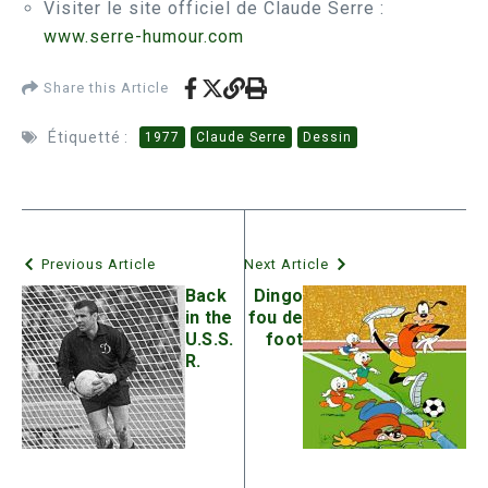
Visiter le site officiel de Claude Serre :
www.serre-humour.com
Share this Article
Étiquetté :
1977
Claude Serre
Dessin
Previous Article
Next Article
Back
Dingo
in the
fou de
U.S.S.
foot
R.