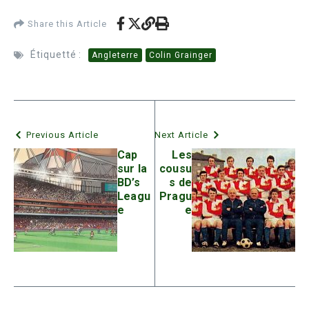
Share this Article
Étiquetté :
Angleterre
Colin Grainger
Previous Article
Next Article
Cap
Les
sur la
cousu
BD’s
s de
Leagu
Pragu
e
e