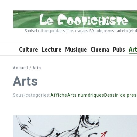
Aller au contenu
Sports et cultures populaires (films, chansons, BD, pubs, œuvres d'art et objets d
Culture
Lecture
Musique
Cinema
Pubs
Ar
Accueil
/
Arts
Arts
Sous-categories:
Affiche
Arts numériques
Dessin de pre