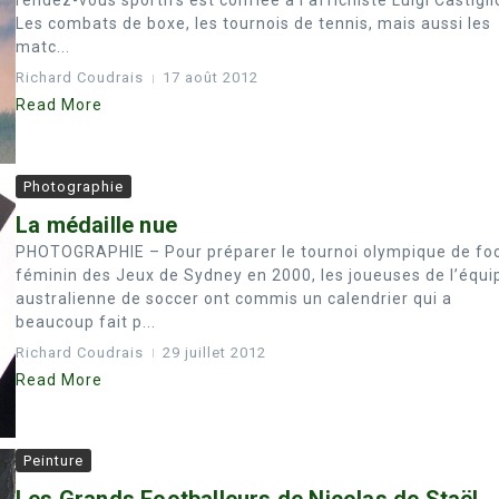
rendez-vous sportifs est confiée à l’affichiste Luigi Castigli
Les combats de boxe, les tournois de tennis, mais aussi les
matc...
Richard Coudrais
17 août 2012
Read More
Photographie
La médaille nue
PHOTOGRAPHIE – Pour préparer le tournoi olympique de fo
féminin des Jeux de Sydney en 2000, les joueuses de l’équi
australienne de soccer ont commis un calendrier qui a
beaucoup fait p...
Richard Coudrais
29 juillet 2012
Read More
Peinture
Les Grands Footballeurs de Nicolas de Staël