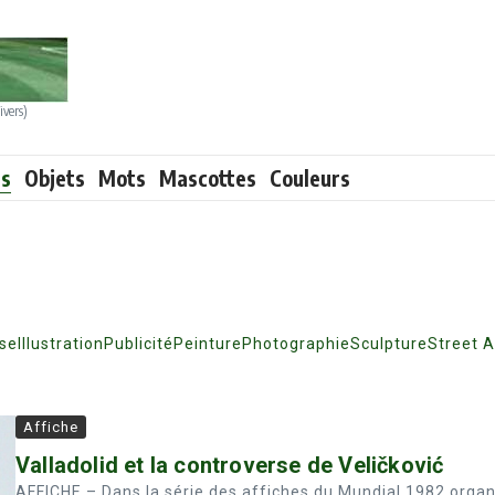
ivers)
ts
Objets
Mots
Mascottes
Couleurs
sse
Illustration
Publicité
Peinture
Photographie
Sculpture
Street A
Affiche
Valladolid et la controverse de Veličković
AFFICHE – Dans la série des affiches du Mundial 1982 organ