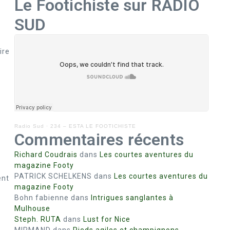
Le Footichiste sur RADIO
SUD
ire
.
Radio Sud
·
234 – ESTA LE FOOTICHISTE
Commentaires récents
Richard Coudrais
dans
Les courtes aventures du
magazine Footy
PATRICK SCHELKENS
dans
Les courtes aventures du
ent
magazine Footy
Bohn fabienne
dans
Intrigues sanglantes à
Mulhouse
Steph. RUTA
dans
Lust for Nice