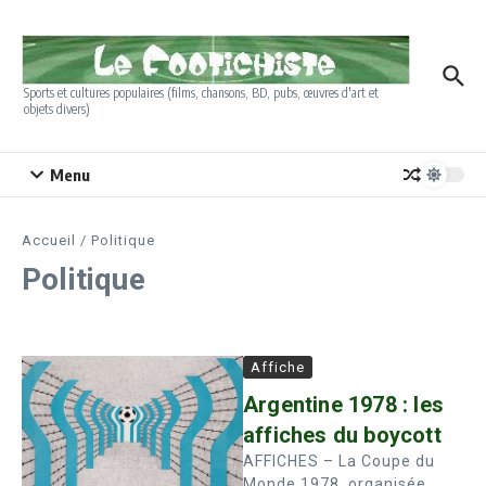
Aller au contenu
Sports et cultures populaires (films, chansons, BD, pubs, œuvres d'art et
objets divers)
Menu
Accueil
/
Politique
Politique
Affiche
Argentine 1978 : les
affiches du boycott
AFFICHES – La Coupe du
Monde 1978, organisée