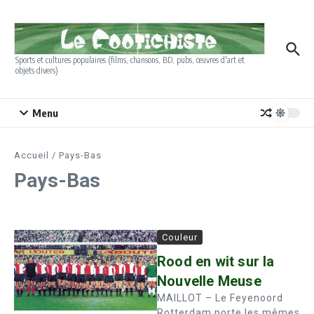
Aller au contenu
Sports et cultures populaires (films, chansons, BD, pubs, œuvres d'art et
objets divers)
Menu
Accueil
/
Pays-Bas
Pays-Bas
Couleur
Rood en wit sur la
Nouvelle Meuse
MAILLOT – Le Feyenoord
Rotterdam porte les mêmes