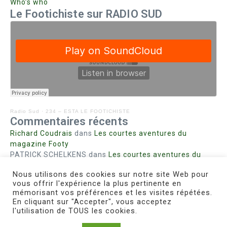
Who’s who
Le Footichiste sur RADIO SUD
Radio Sud
·
234 – ESTA LE FOOTICHISTE
Commentaires récents
Richard Coudrais
dans
Les courtes aventures du
magazine Footy
PATRICK SCHELKENS
dans
Les courtes aventures du
magazine Footy
Nous utilisons des cookies sur notre site Web pour
Bohn fabienne
dans
Intrigues sanglantes à Mulhouse
vous offrir l'expérience la plus pertinente en
Steph. RUTA
dans
Lust for Nice
mémorisant vos préférences et les visites répétées.
MIRMAND
dans
Pieds agiles et champignons
En cliquant sur "Accepter", vous acceptez
l'utilisation de TOUS les cookies.