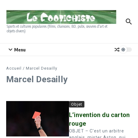
Aller au contenu
Sports et cultures populaires (films, chansons, BD, pubs, œuvres d'art et
objets divers)
Menu
Accueil
/
Marcel Desailly
Marcel Desailly
Objet
L’invention du carton
rouge
OBJET – C’est un arbitre
anglais, mister Aston, qui