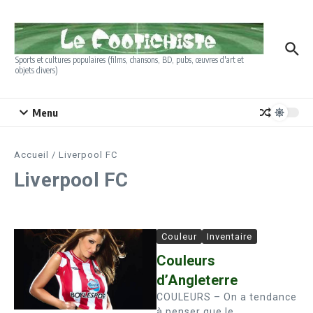
Aller au contenu
Sports et cultures populaires (films, chansons, BD, pubs, œuvres d'art et
objets divers)
Menu
Accueil
/
Liverpool FC
Liverpool FC
Couleur
Inventaire
Couleurs
d’Angleterre
COULEURS – On a tendance
à penser que le