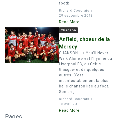
footb...
Richard Coudrais
29 septembre 2013
Read More
Chanson
Anfield, choeur de la
Mersey
CHANSON – « You’ll Never
Walk Alone » est l’hymne du
Liverpool FC, du Celtic
Glasgow et de quelques
autres. C’est
incontestablement la plus
belle chanson liée au foot.
Son orig...
Richard Coudrais
15 avril 2011
Read More
Pages