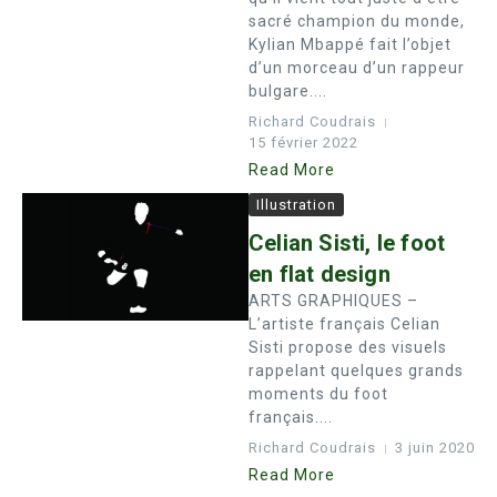
sacré champion du monde,
Kylian Mbappé fait l’objet
d’un morceau d’un rappeur
bulgare....
Richard Coudrais
15 février 2022
Read More
Illustration
Celian Sisti, le foot
en flat design
ARTS GRAPHIQUES –
L’artiste français Celian
Sisti propose des visuels
rappelant quelques grands
moments du foot
français....
Richard Coudrais
3 juin 2020
Read More