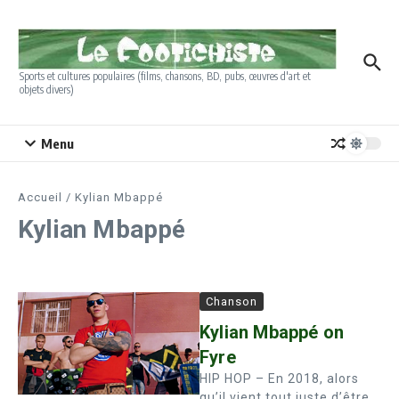
Aller au contenu
Sports et cultures populaires (films, chansons, BD, pubs, œuvres d'art et
objets divers)
Menu
Accueil
/
Kylian Mbappé
Kylian Mbappé
Chanson
Kylian Mbappé on
Fyre
HIP HOP – En 2018, alors
qu’il vient tout juste d’être