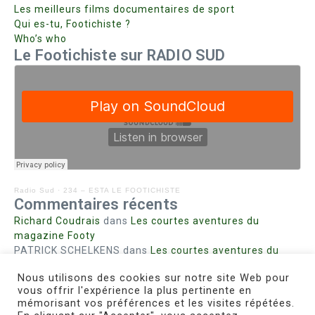
Les meilleurs films documentaires de sport
Qui es-tu, Footichiste ?
Who’s who
Le Footichiste sur RADIO SUD
Radio Sud
·
234 – ESTA LE FOOTICHISTE
Commentaires récents
Richard Coudrais
dans
Les courtes aventures du
magazine Footy
PATRICK SCHELKENS
dans
Les courtes aventures du
magazine Footy
Nous utilisons des cookies sur notre site Web pour
Bohn fabienne
dans
Intrigues sanglantes à Mulhouse
vous offrir l'expérience la plus pertinente en
Steph. RUTA
dans
Lust for Nice
mémorisant vos préférences et les visites répétées.
MIRMAND
dans
Pieds agiles et champignons