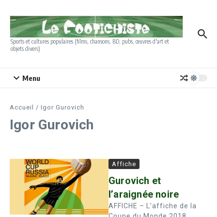
Aller au contenu
Sports et cultures populaires (films, chansons, BD, pubs, œuvres d'art et
objets divers)
Menu
Accueil
/
Igor Gurovich
Igor Gurovich
Affiche
Gurovich et
l’araignée noire
AFFICHE – L’affiche de la
Coupe du Monde 2018