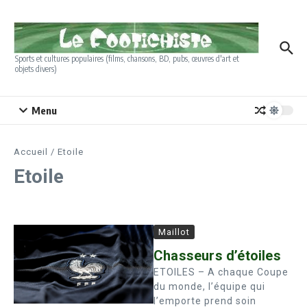
Aller au contenu
Sports et cultures populaires (films, chansons, BD, pubs, œuvres d'art et
objets divers)
Menu
Accueil
/
Etoile
Etoile
Maillot
Chasseurs d’étoiles
ETOILES – A chaque Coupe
du monde, l’équipe qui
l’emporte prend soin