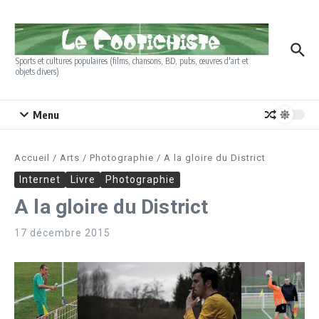
Aller au contenu
Sports et cultures populaires (films, chansons, BD, pubs, œuvres d'art et
objets divers)
Menu
Accueil
/
Arts
/
Photographie
/
A la gloire du District
Internet
Livre
Photographie
A la gloire du District
17 décembre 2015