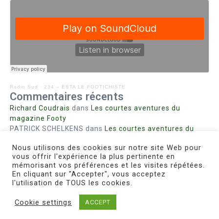
Radio Sud
·
234 – ESTA LE FOOTICHISTE
Commentaires récents
Richard Coudrais
dans
Les courtes aventures du
magazine Footy
PATRICK SCHELKENS
dans
Les courtes aventures du
magazine Footy
Nous utilisons des cookies sur notre site Web pour
Bohn fabienne
dans
Intrigues sanglantes à Mulhouse
vous offrir l'expérience la plus pertinente en
Steph. RUTA
dans
Lust for Nice
mémorisant vos préférences et les visites répétées.
MIRMAND
dans
Pieds agiles et champignons
En cliquant sur "Accepter", vous acceptez
l'utilisation de TOUS les cookies.
Cookie settings
ACCEPT
Copyright © 2026 Le Footichiste | Réalisé par