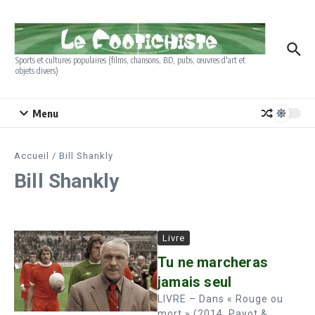
Aller au contenu
Sports et cultures populaires (films, chansons, BD, pubs, œuvres d'art et
objets divers)
Menu
Accueil
/
Bill Shankly
Bill Shankly
Livre
Tu ne marcheras
jamais seul
LIVRE – Dans « Rouge ou
mort » (2014, Payot &