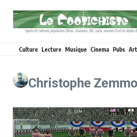
Aller au contenu
Sports et cultures populaires (films, chansons, BD, pubs, œuvres d'art et objets d
Culture
Lecture
Musique
Cinema
Pubs
Ar
Christophe Zemmo