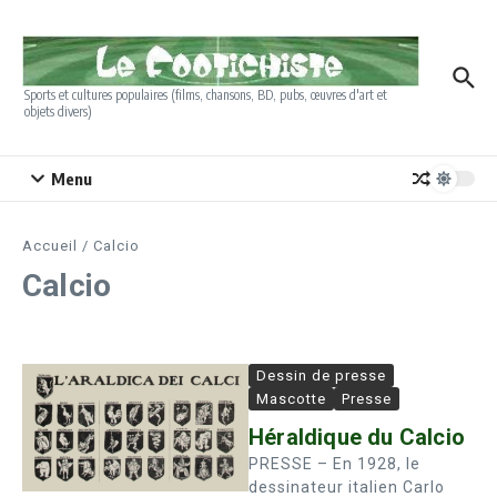
Aller au contenu
Sports et cultures populaires (films, chansons, BD, pubs, œuvres d'art et
objets divers)
Menu
Accueil
/
Calcio
Calcio
Dessin de presse
Mascotte
Presse
Héraldique du Calcio
PRESSE – En 1928, le
dessinateur italien Carlo