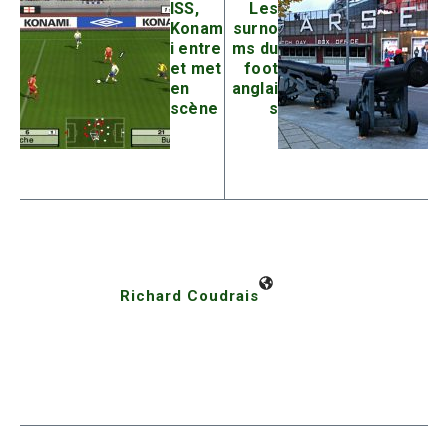
ISS,
Les
Konam
surno
i entre
ms du
et met
foot
en
anglai
scène
s
Richard Coudrais