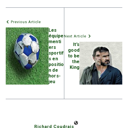
Previous Article
Les
équipe
Next Article
menti
It’s
ers
good
sportif
to be
s en
the
positio
King
n de
hors-
jeu
Richard Coudrais