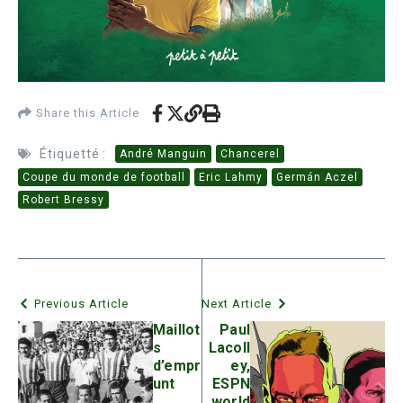
Share this Article
Étiquetté :
André Manguin
Chancerel
Coupe du monde de football
Eric Lahmy
Germán Aczel
Robert Bressy
Previous Article
Next Article
Maillot
Paul
s
Lacoll
d’empr
ey,
unt
ESPN
world