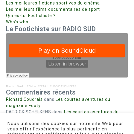
Les meilleures fictions sportives du cinéma
Les meilleurs films documentaires de sport
Qui es-tu, Footichiste ?
Who’s who
Le Footichiste sur RADIO SUD
Radio Sud
·
234 – ESTA LE FOOTICHISTE
Commentaires récents
Richard Coudrais
dans
Les courtes aventures du
magazine Footy
PATRICK SCHELKENS
dans
Les courtes aventures du
magazine Footy
Nous utilisons des cookies sur notre site Web pour
Bohn fabienne
dans
Intrigues sanglantes à Mulhouse
vous offrir l'expérience la plus pertinente en
Steph. RUTA
dans
Lust for Nice