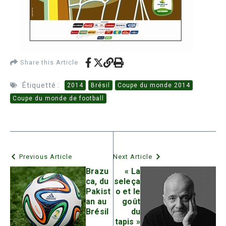
Share this Article
Étiquetté :
2014
Brésil
Coupe du monde 2014
Coupe du monde de football
Previous Article
Next Article
Brazu
« La
ca, du
seleça
Pakist
o et le
an au
goût
Brésil
du
tapis »