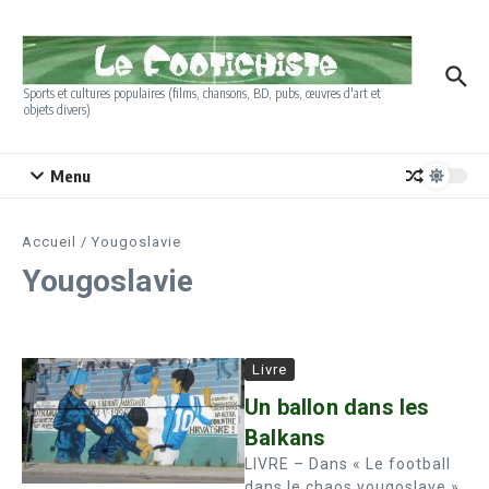
Aller au contenu
Sports et cultures populaires (films, chansons, BD, pubs, œuvres d'art et
objets divers)
Menu
Accueil
/
Yougoslavie
Yougoslavie
Livre
Un ballon dans les
Balkans
LIVRE – Dans « Le football
dans le chaos yougoslave »