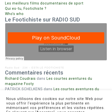
Les meilleurs films documentaires de sport
Qui es-tu, Footichiste ?
Who’s who
Le Footichiste sur RADIO SUD
Radio Sud
·
234 – ESTA LE FOOTICHISTE
Commentaires récents
Richard Coudrais
dans
Les courtes aventures du
magazine Footy
PATRICK SCHELKENS
dans
Les courtes aventures du
magazine Footy
Nous utilisons des cookies sur notre site Web pour
Bohn fabienne
dans
Intrigues sanglantes à Mulhouse
vous offrir l'expérience la plus pertinente en
Steph. RUTA
dans
Lust for Nice
mémorisant vos préférences et les visites répétées.
MIRMAND
dans
Pieds agiles et champignons