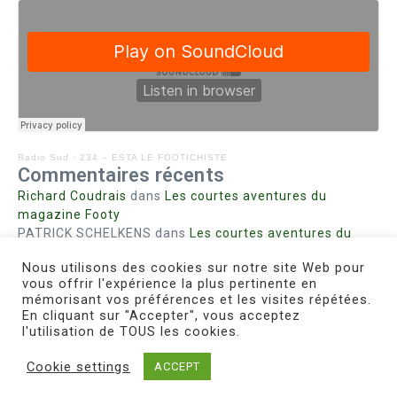
Radio Sud
·
234 – ESTA LE FOOTICHISTE
Commentaires récents
Richard Coudrais
dans
Les courtes aventures du
magazine Footy
PATRICK SCHELKENS
dans
Les courtes aventures du
magazine Footy
Nous utilisons des cookies sur notre site Web pour
Bohn fabienne
dans
Intrigues sanglantes à Mulhouse
vous offrir l'expérience la plus pertinente en
Steph. RUTA
dans
Lust for Nice
mémorisant vos préférences et les visites répétées.
MIRMAND
dans
Pieds agiles et champignons
En cliquant sur "Accepter", vous acceptez
l'utilisation de TOUS les cookies.
Cookie settings
ACCEPT
Copyright © 2026 Le Footichiste | Réalisé par