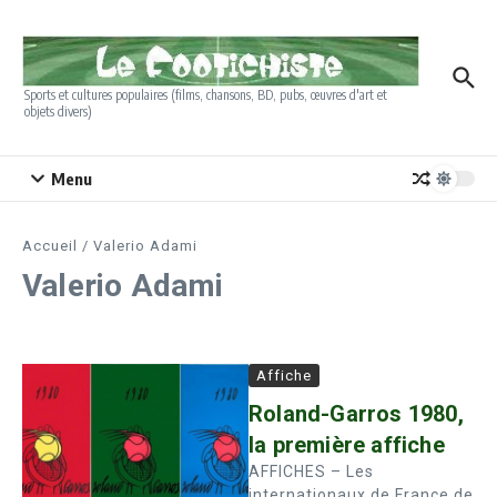
Aller au contenu
Sports et cultures populaires (films, chansons, BD, pubs, œuvres d'art et
objets divers)
Menu
Accueil
/
Valerio Adami
Valerio Adami
Affiche
Roland-Garros 1980,
la première affiche
AFFICHES – Les
internationaux de France de