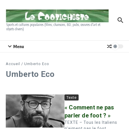
Aller au contenu
Sports et cultures populaires (films, chansons, BD, pubs, œuvres d'art et
objets divers)
Menu
Accueil
/
Umberto Eco
Umberto Eco
Texte
« Comment ne pas
parler de foot ? »
TEXTE – Tous les Italiens
n’aiment pas le foot.