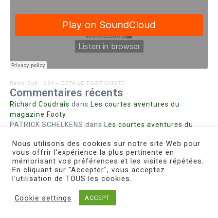
Radio Sud
·
234 – ESTA LE FOOTICHISTE
Commentaires récents
Richard Coudrais
dans
Les courtes aventures du
magazine Footy
PATRICK SCHELKENS
dans
Les courtes aventures du
magazine Footy
Nous utilisons des cookies sur notre site Web pour
Bohn fabienne
dans
Intrigues sanglantes à Mulhouse
vous offrir l'expérience la plus pertinente en
Steph. RUTA
dans
Lust for Nice
mémorisant vos préférences et les visites répétées.
MIRMAND
dans
Pieds agiles et champignons
En cliquant sur "Accepter", vous acceptez
l'utilisation de TOUS les cookies.
Cookie settings
ACCEPT
Copyright © 2026 Le Footichiste | Réalisé par