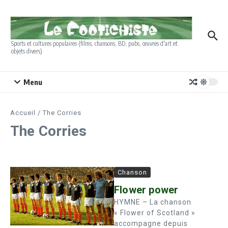
Aller au contenu
Sports et cultures populaires (films, chansons, BD, pubs, œuvres d'art et
objets divers)
Menu
Accueil
/
The Corries
The Corries
Chanson
Flower power
HYMNE – La chanson
« Flower of Scotland »
accompagne depuis