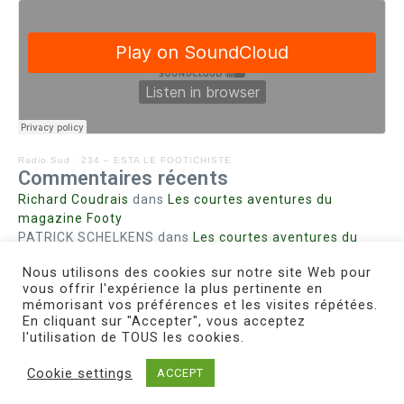
Radio Sud
·
234 – ESTA LE FOOTICHISTE
Commentaires récents
Richard Coudrais
dans
Les courtes aventures du
magazine Footy
PATRICK SCHELKENS
dans
Les courtes aventures du
magazine Footy
Nous utilisons des cookies sur notre site Web pour
Bohn fabienne
dans
Intrigues sanglantes à Mulhouse
vous offrir l'expérience la plus pertinente en
Steph. RUTA
dans
Lust for Nice
mémorisant vos préférences et les visites répétées.
MIRMAND
dans
Pieds agiles et champignons
En cliquant sur "Accepter", vous acceptez
l'utilisation de TOUS les cookies.
Cookie settings
ACCEPT
Copyright © 2026 Le Footichiste | Réalisé par