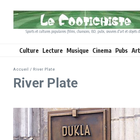
Aller au contenu
Sports et cultures populaires (films, chansons, BD, pubs, œuvres d'art et objets d
Culture
Lecture
Musique
Cinema
Pubs
Ar
Accueil
/
River Plate
River Plate