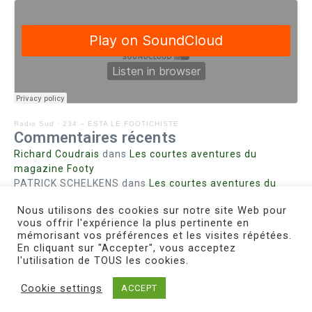
Radio Sud
·
234 – ESTA LE FOOTICHISTE
Commentaires récents
Richard Coudrais
dans
Les courtes aventures du
magazine Footy
PATRICK SCHELKENS
dans
Les courtes aventures du
magazine Footy
Nous utilisons des cookies sur notre site Web pour
Bohn fabienne
dans
Intrigues sanglantes à Mulhouse
vous offrir l'expérience la plus pertinente en
Steph. RUTA
dans
Lust for Nice
mémorisant vos préférences et les visites répétées.
MIRMAND
dans
Pieds agiles et champignons
En cliquant sur "Accepter", vous acceptez
l'utilisation de TOUS les cookies.
Cookie settings
ACCEPT
Copyright © 2026 Le Footichiste | Réalisé par