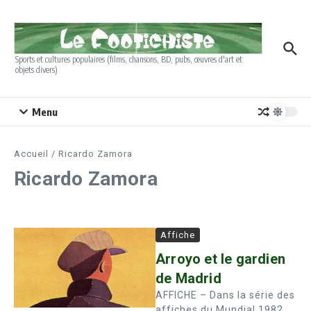
Aller au contenu
Sports et cultures populaires (films, chansons, BD, pubs, œuvres d'art et
objets divers)
Menu
Accueil
/
Ricardo Zamora
Ricardo Zamora
Affiche
Arroyo et le gardien
de Madrid
AFFICHE – Dans la série des
affiches du Mundial 1982