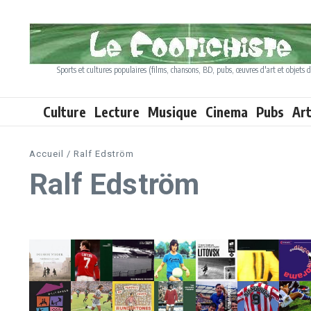
Aller au contenu
Sports et cultures populaires (films, chansons, BD, pubs, œuvres d'art et objets d
Culture
Lecture
Musique
Cinema
Pubs
Ar
Accueil
/
Ralf Edström
Ralf Edström