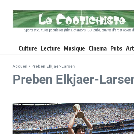
Aller au contenu
Sports et cultures populaires (films, chansons, BD, pubs, œuvres d'art et objets d
Culture
Lecture
Musique
Cinema
Pubs
Ar
Accueil
/
Preben Elkjaer-Larsen
Preben Elkjaer-Larse