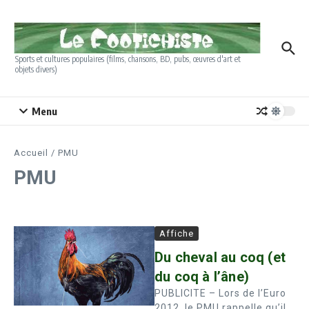
Aller au contenu
Sports et cultures populaires (films, chansons, BD, pubs, œuvres d'art et
objets divers)
Menu
Accueil
/
PMU
PMU
Affiche
Du cheval au coq (et
du coq à l’âne)
PUBLICITE – Lors de l’Euro
2012, le PMU rappelle qu’il