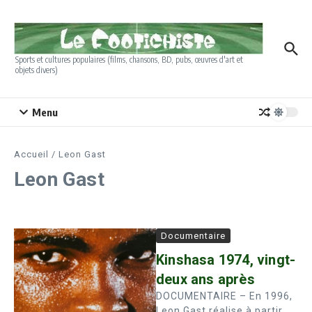
Aller au contenu
Sports et cultures populaires (films, chansons, BD, pubs, œuvres d'art et
objets divers)
Menu
Accueil
/
Leon Gast
Leon Gast
Documentaire
Kinshasa 1974, vingt-
deux ans après
DOCUMENTAIRE – En 1996,
Leon Gast réalise à partir