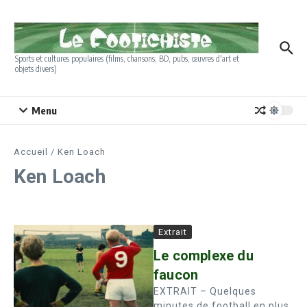
Aller au contenu
Sports et cultures populaires (films, chansons, BD, pubs, œuvres d'art et
objets divers)
Menu
Accueil
/
Ken Loach
Ken Loach
Extrait
Le complexe du
faucon
EXTRAIT – Quelques
minutes de football en plus