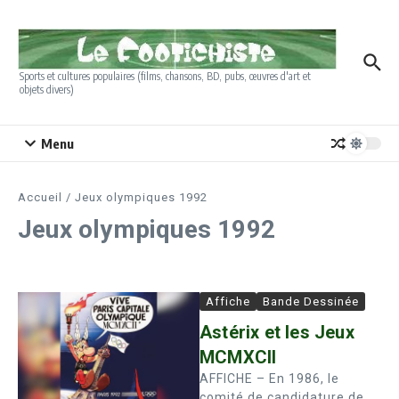
Aller au contenu
Sports et cultures populaires (films, chansons, BD, pubs, œuvres d'art et
objets divers)
Menu
Accueil
/
Jeux olympiques 1992
Jeux olympiques 1992
Affiche
Bande Dessinée
Astérix et les Jeux
MCMXCII
AFFICHE – En 1986, le
comité de candidature de