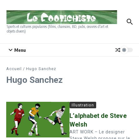
Aller au contenu
Sports et cultures populaires (films, chansons, BD, pubs, œuvres d'art et
objets divers)
Menu
Accueil
/
Hugo Sanchez
Hugo Sanchez
Illustration
L’alphabet de Steve
Welsh
ART WORK – Le designer
Steve Welsh propose sur le