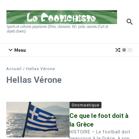
Aller au contenu
Sports et cultures populaires (films, chansons, BD, pubs, œuvres d'art et
objets divers)
Menu
Accueil
/
Hellas Vérone
Hellas Vérone
Onomastique
Ce que le foot doit à
la Grèce
HISTOIRE – Le football doit
beaucoup à la Grèce, à son